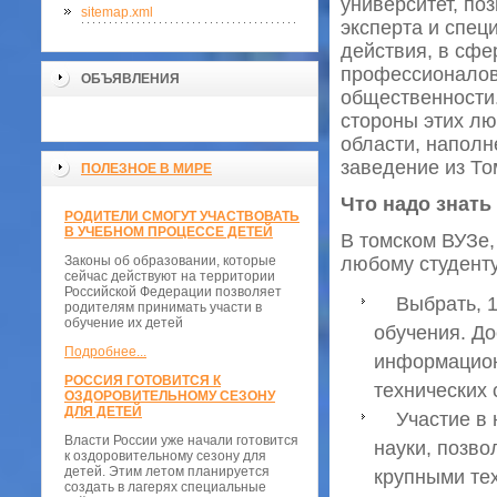
университет, по
sitemap.xml
эксперта и спец
действия, в сфе
профессионалов 
ОБЪЯВЛЕНИЯ
общественности.
стороны этих л
области, наполн
заведение из То
ПОЛЕЗНОЕ В МИРЕ
Что надо знать
РОДИТЕЛИ СМОГУТ УЧАСТВОВАТЬ
В УЧЕБНОМ ПРОЦЕССЕ ДЕТЕЙ
В томском ВУЗе,
Законы об образовании, которые
любому студенту
сейчас действуют на территории
Российской Федерации позволяет
Выбрать, 1 
родителям принимать участи в
обучение их детей
обучения. До
Подробнее...
информацион
РОССИЯ ГОТОВИТСЯ К
технических 
ОЗДОРОВИТЕЛЬНОМУ СЕЗОНУ
ДЛЯ ДЕТЕЙ
Участие в н
Власти России уже начали готовится
науки, позв
к оздоровительному сезону для
детей. Этим летом планируется
крупными те
создать в лагерях специальные