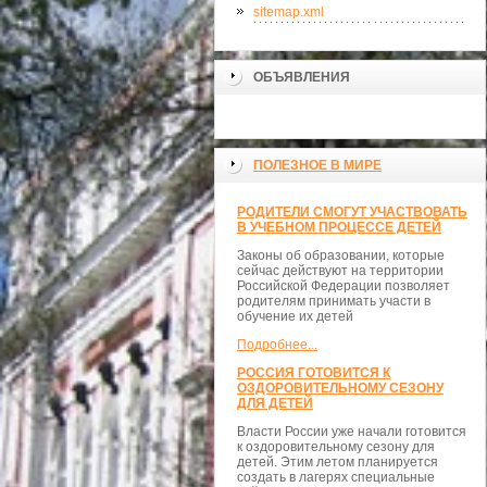
sitemap.xml
ОБЪЯВЛЕНИЯ
ПОЛЕЗНОЕ В МИРЕ
РОДИТЕЛИ СМОГУТ УЧАСТВОВАТЬ
В УЧЕБНОМ ПРОЦЕССЕ ДЕТЕЙ
Законы об образовании, которые
сейчас действуют на территории
Российской Федерации позволяет
родителям принимать участи в
обучение их детей
Подробнее...
РОССИЯ ГОТОВИТСЯ К
ОЗДОРОВИТЕЛЬНОМУ СЕЗОНУ
ДЛЯ ДЕТЕЙ
Власти России уже начали готовится
к оздоровительному сезону для
детей. Этим летом планируется
создать в лагерях специальные