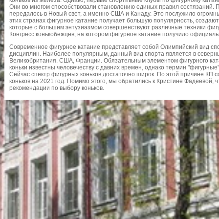
коньков из железа. Однако, первые спортивные клубы по фигурному ката
Они во многом способствовали становлению единых правил состязаний. 
передалось в Новый свет, а именно США и Канаду. Это послужило огромны
этих странах фигурное катание получает большую популярность, создают
которые с большим энтузиазмом совершенствуют различные техники фигур
Конгресс конькобежцев, на котором фигурное катание получило официальн
Современное фигурное катание представляет собой Олимпийский вид спо
дисциплин. Наиболее популярным, данный вид спорта является в северны
Великобритания. США, Франции. Обязательным элементом фигурного кат
коньки известны человечеству с давних времен, однако термин "фигурные"
Сейчас спектр фигурных коньков достаточно широк. По этой причине КП 
коньков на 2021 год. Помимо этого, мы обратились к Кристине Фадеевой,
рекомендации по выбору коньков.