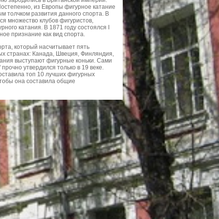
нию зародились в Британской империи.
Постепенно, из Европы фигурное катание
м толчком развития данного спорта. В
ся множество клубов фигуристов,
ного катания. В 1871 году состоялся I
ое признание как вид спорта.
рта, который насчитывает пять
х странах: Канада, Швеция, Финляндия,
ания выступают фигурные коньки. Сами
 прочно утвердился только в 19 веке.
составила топ 10 лучших фигурных
 чтобы она составила общие