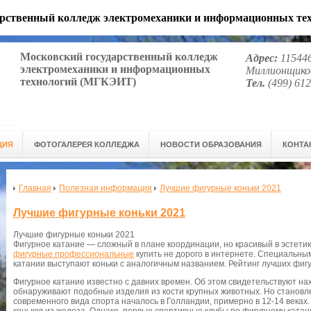
арственный колледж электромеханики и информационных т
Московский государственный колледж
Адрес:
115446
электромеханики и информационных
Миллионщиков
технологий (МГКЭИТ)
Тел.
(499) 612
ЦИЯ
ФОТОГАЛЕРЕЯ КОЛЛЕДЖА
НОВОСТИ ОБРАЗОВАНИЯ
КОНТА
Главная
Полезная информация
Лучшие фигурные коньки 2021
Лучшие фигурные коньки 2021
Лучшие фигурные коньки 2021
Фигурное катание — сложный в плане координации, но красивый в эстети
фигурные профессиональные
купить не дорого в интернете. Специальны
катании выступают коньки с аналогичным названием. Рейтинг лучших фигу
Фигурное катание известно с давних времен. Об этом свидетельствуют на
обнаруживают подобные изделия из кости крупных животных. Но становле
современного вида спорта началось в Голландии, примерно в 12-14 веках