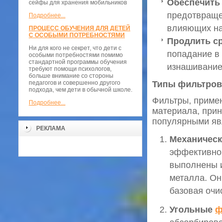
Обеспечить
сейфы для хранения мобильников
предотвраще
Подробнее...
влияющих на 
ПРОЦЕСС ОБУЧЕНИЯ ДЛЯ ДЕТЕЙ
С ОСОБЫМИ ПОТРЕБНОСТЯМИ
Продлить с
Ни для кого не секрет, что дети с
попадание в
особыми потребностями помимо
стандартной программы обучения
изнашивание
требуют помощи психологов,
больше внимание со стороны
педагогов и совершенно другого
Типы фильтров
подхода, чем дети в обычной школе.
Фильтры, приме
Подробнее...
материала, прин
популярными яв
РЕКЛАМА
Механичес
эффективно 
выполнены и
металла. Он
базовая очи
Угольные
ф