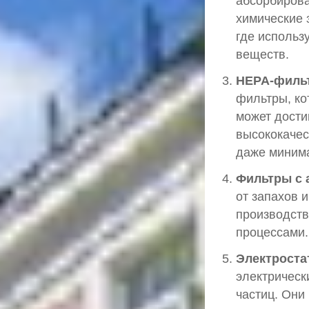
абсорбирова
химические 
где использ
веществ.
HEPA-филь
фильтры, ко
может дости
высококачес
даже миним
Фильтры с 
от запахов 
производст
процессами.
Электроста
электрическ
частиц. Они