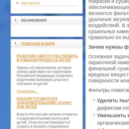
покраски и сушк
sitemap.xml
обеспечивающих 
являются фильтр
удаления загря
ОБЪЯВЛЕНИЯ
воздействий. В 
сушильных камер
правильно их в
ПОЛЕЗНОЕ В МИРЕ
Зачем нужны ф
Основная задач
РОДИТЕЛИ СМОГУТ УЧАСТВОВАТЬ
В УЧЕБНОМ ПРОЦЕССЕ ДЕТЕЙ
окрасочной каме
Законы об образовании, которые
финальной сушки
сейчас действуют на территории
вредных веществ
Российской Федерации позволяет
родителям принимать участи в
поверхности или
обучение их детей
Фильтры помога
Подробнее...
РОССИЯ ГОТОВИТСЯ К
Удалить пы
ОЗДОРОВИТЕЛЬНОМУ СЕЗОНУ
ДЛЯ ДЕТЕЙ
дефектам по
Власти России уже начали готовится
Уменьшить 
к оздоровительному сезону для
органически
детей. Этим летом планируется
создать в лагерях специальные