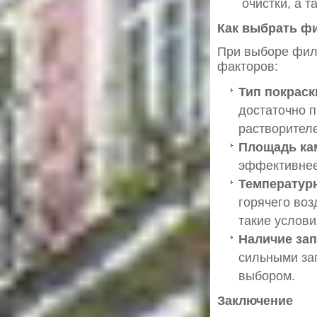
очистки, а 
Как выбрать ф
При выборе филь
факторов:
Тип покраск
достаточно 
растворител
Площадь ка
эффективнее
Температур
горячего во
такие услови
Наличие зап
сильными за
выбором.
Заключение