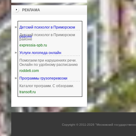
РЕКЛАМА
Детский психолог в Приморском
Детский психолог в Приморском
районе
районе
expressia-spb.ru
Услуги логопеда онлайн
Помогаем при нарушениях речи.
Онлайн по удобному расписанию
roddeti.com
Программы грузоперевозки
Каталог программ. С обзорами.
transoft.ru
Copyright © 2011-2026 "Московский государстве