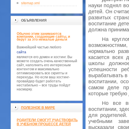
sitemap.xml
науки поднял во
детей. Он считае
развитых стран
ОБЪЯВЛЕНИЯ
воспитание дете
должна принима
Обычно этим занимаются
компании, создающие сайты, и
На кругло
берут за это немалые деньги
возможностями,
Важнейшей частью любого
нормально разв
сайта
касается всех 
являются его домен и хостинг. Вы
можете создать очень качественный
школы должно
сайт, наполнить его интересным
успешности ре
контентом и максимально
оптимизировать все скрипты и
вырабатывать в 
переходы. Но если ваш хостинг-
воспитании, ос
провайдер будет работать
нестабильно – все труды пойдут
самом деле пр
насмарку.
которые требую 
Но все в
ПОЛЕЗНОЕ В МИРЕ
воспитании, зде
для родителей.
РОДИТЕЛИ СМОГУТ УЧАСТВОВАТЬ
учебными зав
В УЧЕБНОМ ПРОЦЕССЕ ДЕТЕЙ
высказали сво