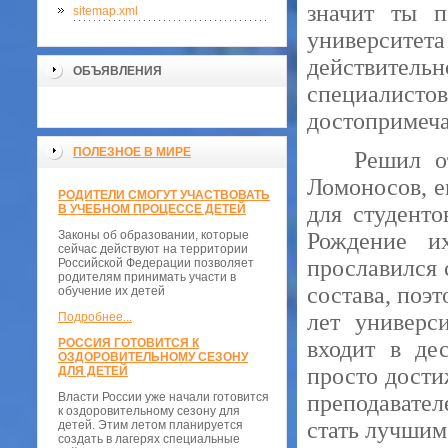
значит ты п
sitemap.xml
университета
действитель
ОБЪЯВЛЕНИЯ
специалис
достопримеча
ПОЛЕЗНОЕ В МИРЕ
Решил о
Ломоносов, е
РОДИТЕЛИ СМОГУТ УЧАСТВОВАТЬ
для студент
В УЧЕБНОМ ПРОЦЕССЕ ДЕТЕЙ
Законы об образовании, которые
Рождение их
сейчас действуют на территории
прославился 
Российской Федерации позволяет
родителям принимать участи в
состава, поэт
обучение их детей
лет универс
Подробнее...
РОССИЯ ГОТОВИТСЯ К
входит в де
ОЗДОРОВИТЕЛЬНОМУ СЕЗОНУ
просто дости
ДЛЯ ДЕТЕЙ
Власти России уже начали готовится
преподавате
к оздоровительному сезону для
стать лучшим
детей. Этим летом планируется
создать в лагерях специальные