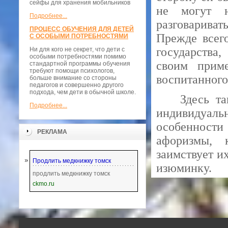
сейфы для хранения мобильников
не могут н
Подробнее...
разговариват
ПРОЦЕСС ОБУЧЕНИЯ ДЛЯ ДЕТЕЙ
Прежде всего
С ОСОБЫМИ ПОТРЕБНОСТЯМИ
государства
Ни для кого не секрет, что дети с
особыми потребностями помимо
своим приме
стандартной программы обучения
требуют помощи психологов,
воспитанного
больше внимание со стороны
педагогов и совершенно другого
подхода, чем дети в обычной школе.
Здесь т
Подробнее...
индивидуал
особенности
РЕКЛАМА
афоризмы, 
заимствует и
Продлить медкнижку томск
изюминку.
продлить медкнижку томск
ckmo.ru