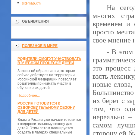
sitemap.xml
На сего
многих стра
ОБЪЯВЛЕНИЯ
временем и 
просто мечт
свое мнение н
ПОЛЕЗНОЕ В МИРЕ
- В этом
грамматическ
РОДИТЕЛИ СМОГУТ УЧАСТВОВАТЬ
В УЧЕБНОМ ПРОЦЕССЕ ДЕТЕЙ
это процесс
Законы об образовании, которые
взять лексику
сейчас действуют на территории
Российской Федерации позволяет
новые слова,
родителям принимать участи в
обучение их детей
Большинство 
Подробнее...
их берет с з
РОССИЯ ГОТОВИТСЯ К
том, что од
ОЗДОРОВИТЕЛЬНОМУ СЕЗОНУ
ДЛЯ ДЕТЕЙ
нереально –
Власти России уже начали готовится
самом лучш
к оздоровительному сезону для
детей. Этим летом планируется
сторону ей б
создать в лагерях специальные