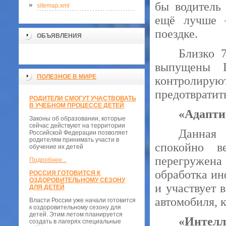
бы водитель
sitemap.xml
ещё лучше –
поездке.
ОБЪЯВЛЕНИЯ
Близко 7
выпущены Г
ПОЛЕЗНОЕ В МИРЕ
контролирую
предотвратит
РОДИТЕЛИ СМОГУТ УЧАСТВОВАТЬ
В УЧЕБНОМ ПРОЦЕССЕ ДЕТЕЙ
«Адапти
Законы об образовании, которые
сейчас действуют на территории
Данная 
Российской Федерации позволяет
родителям принимать участи в
спокойно в
обучение их детей
перегружен
Подробнее...
обработка ин
РОССИЯ ГОТОВИТСЯ К
ОЗДОРОВИТЕЛЬНОМУ СЕЗОНУ
и участвует 
ДЛЯ ДЕТЕЙ
автомобиля, 
Власти России уже начали готовится
к оздоровительному сезону для
детей. Этим летом планируется
«Интелл
создать в лагерях специальные