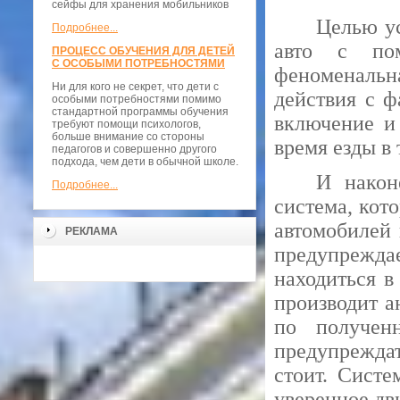
сейфы для хранения мобильников
Целью ус
Подробнее...
авто с пом
ПРОЦЕСС ОБУЧЕНИЯ ДЛЯ ДЕТЕЙ
С ОСОБЫМИ ПОТРЕБНОСТЯМИ
феноменальн
Ни для кого не секрет, что дети с
действия с ф
особыми потребностями помимо
стандартной программы обучения
включение и
требуют помощи психологов,
больше внимание со стороны
время езды в 
педагогов и совершенно другого
подхода, чем дети в обычной школе.
И након
Подробнее...
система, кот
автомобилей 
РЕКЛАМА
предупреждае
находиться в
производит а
по получен
предупреждат
стоит. Систе
уверенное дв